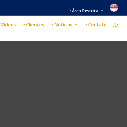
• Área Restrita
• Vídeos
• Clientes
• Notícias
• Contato